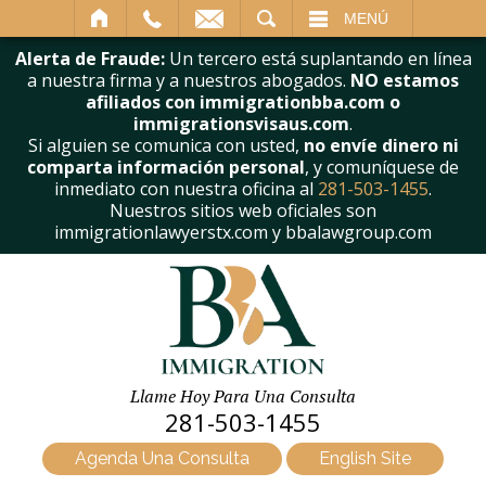
BUSCAR
MENÚ
Alerta de Fraude:
Un tercero está suplantando en línea
a nuestra firma y a nuestros abogados.
NO estamos
afiliados con immigrationbba.com o
immigrationsvisaus.com
.
Si alguien se comunica con usted,
no envíe dinero ni
comparta información personal
, y comuníquese de
inmediato con nuestra oficina al
281-503-1455
.
Nuestros sitios web oficiales son
immigrationlawyerstx.com y bbalawgroup.com
Llame Hoy Para Una Consulta
281-503-1455
Agenda Una Consulta
English Site