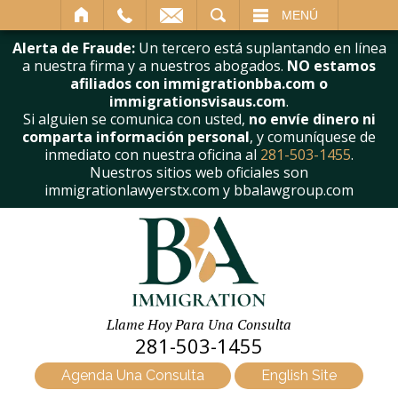
BUSCAR
MENÚ
Alerta de Fraude:
Un tercero está suplantando en línea
a nuestra firma y a nuestros abogados.
NO estamos
afiliados con immigrationbba.com o
immigrationsvisaus.com
.
Si alguien se comunica con usted,
no envíe dinero ni
comparta información personal
, y comuníquese de
inmediato con nuestra oficina al
281-503-1455
.
Nuestros sitios web oficiales son
immigrationlawyerstx.com y bbalawgroup.com
Llame Hoy Para Una Consulta
281-503-1455
Agenda Una Consulta
English Site