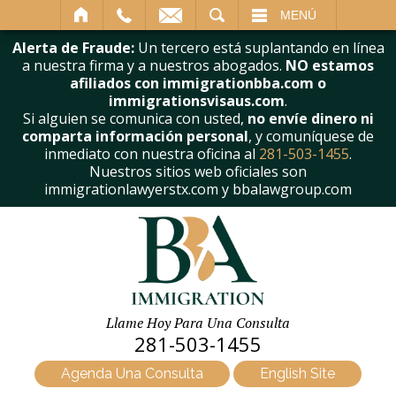
BUSCAR
MENÚ
Alerta de Fraude:
Un tercero está suplantando en línea
a nuestra firma y a nuestros abogados.
NO estamos
afiliados con immigrationbba.com o
immigrationsvisaus.com
.
Si alguien se comunica con usted,
no envíe dinero ni
comparta información personal
, y comuníquese de
inmediato con nuestra oficina al
281-503-1455
.
Nuestros sitios web oficiales son
immigrationlawyerstx.com y bbalawgroup.com
Llame Hoy Para Una Consulta
281-503-1455
Agenda Una Consulta
English Site